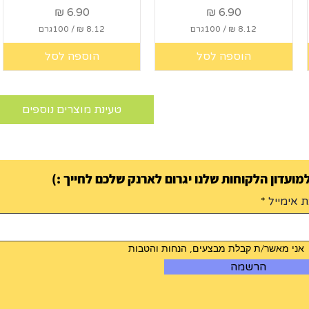
מחיר
מחיר
/
100גרם
/
100גרם
8
8
הוספה לסל
הוספה לסל
.
.
1
1
2
2
טעינת מוצרים נוספים
₪
₪
ל
ל
-
-
1
1
0
0
0
0
ועדון הלקוחות שלנו יגרום לארנק שלכם לחייך :)
ג
ג
ר
ר
 אימייל
ם
ם
אני מאשר/ת קבלת מבצעים, הנחות והטבות
הרשמה