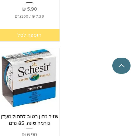
מחיר
/
100גרם
7
.
הוספה לסל
3
8
₪
ל
-
1
0
0
ג
ר
ם
תצוגה מהירה
שזיר מזון רטוב לחתול מעדן
גורמה טונה, 85 גרם
מחיר