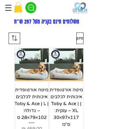
משלוחים חינם בקניה מעל 297 ש"ח
סינון
מיטה אורטופדית
מיטה אורטופדית
איכותית לכלבים
איכותית לכלבים
| Toby & Ace | L
| Toby & Ace |
XL – ענקית:
– גדולה:
117×97×30
102×79×28 ס
ס"מ
מחיר