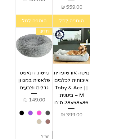
מחיר
הוספה לסל
הוספה לסל
חדש
מיטה אורטופדית
מיטת דונאטס
איכותית לכלבים
פלאפית במגוון
| Toby & Ace |
גדלים וצבעים
M – בינונית:
מחיר
86×58×28 ס"מ
מחיר