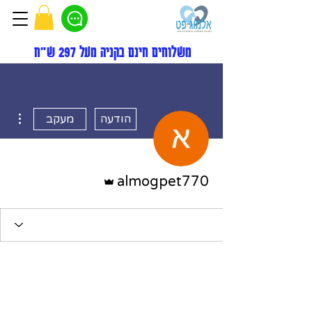
משלוחים חינם בקניה מעל 297 ש"ח
ions
הודעה
מעקב
אדמין
almogpet770