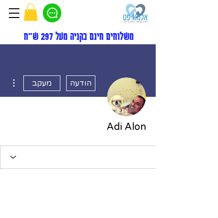
משלוחים חינם בקניה מעל 297 ש"ח
ions
הודעה
מעקב
Adi Alon