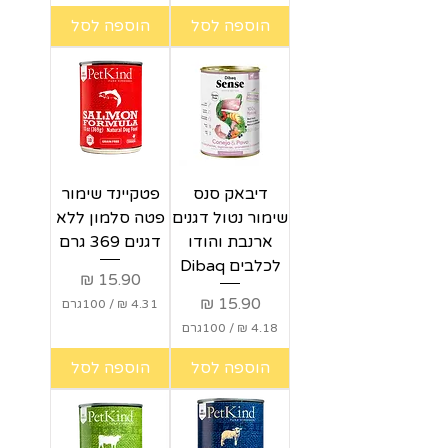
4
4
הוספה לסל
הוספה לסל
.
.
1
1
8
8
₪
₪
ל
ל
-
-
1
1
0
0
דיבאק סנס
פטקיינד שימור
0
0
ג
ג
שימור נטול דגנים
פטה סלמון ללא
ר
ר
ארנבת והודו
דגנים 369 גרם
ם
ם
לכלבים Dibaq
מחיר
מחיר
/
100גרם
/
100גרם
4
.
4
הוספה לסל
הוספה לסל
3
.
1
1
8
₪