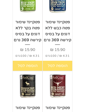
ל
₪
-
ל
1
-
0
1
0
0
ג
פטקיינד שימור
פטקיינד שימור
0
ר
ג
פטה כבש ללא
פטה בקר ללא
ם
ר
דגנים על בסיס
דגנים על בסיס
ם
קירשה 369 גרם
קירשה 369 גרם
מחיר
מחיר
/
100גרם
/
100גרם
4
4
הוספה לסל
הוספה לסל
.
.
3
3
1
1
₪
₪
ל
ל
-
-
1
1
0
0
פטקיינד שימור
פטקיינד שימור
0
0
ג
ג