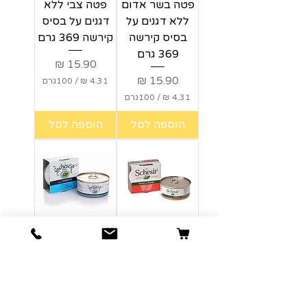
פטה בשר אדום
פטה צבי ללא
ר
ר
ללא דגנים על
דגנים על בסיס
ם
ם
בסיס קירשה
קירשה 369 גרם
369 גרם
מחיר
מחיר
/
100גרם
/
100גרם
4
.
4
הוספה לסל
הוספה לסל
3
.
1
3
1
₪
ל
₪
-
ל
1
-
0
1
0
0
ג
שזיר לכלבים
שזיר לכלבים
0
ר
ג
פילה בקר מוקפץ
מעדן גורמה
ם
ר
עם רצועות עוף,
טונה, 150 גרם
ם
150 גרם
מחיר