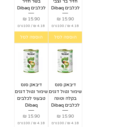
חזיר בר וצבי
בשר חזיר
לכלבים Dibaq
לכלבים Dibaq
מחיר
מחיר
/
100גרם
/
100גרם
4
4
הוספה לסל
הוספה לסל
.
.
1
1
8
8
₪
₪
ל
ל
-
-
1
1
0
0
דיבאק סנס
דיבאק סנס
0
0
ג
ג
שימור נטול דגנים
שימור נטול דגנים
ר
ר
בקלה וטונה
טבעוני לכלבים
ם
ם
לכלבים Dibaq
Dibaq
מחיר
מחיר
/
100גרם
/
100גרם