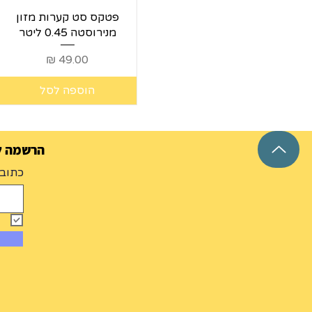
0.45L
תצוגה מהירה
פטקס סט קערות מזון
0.90L
מנירוסטה 0.45 ליטר
1.65L
מחיר
1.8L
2.4L
הוספה לסל
2.8L
473ML
709ML
946ML
הרשמה למ
כתובת