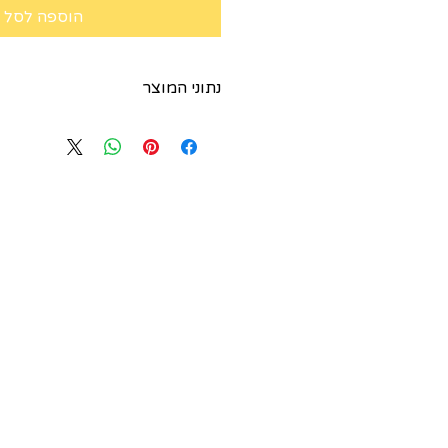
הוספה לסל
נתוני המוצר
גודל: 77*45*133cm
מיטה עליונה: 60*45*10cm
גודל בית לחתול: 55*45*35cm
קוטר עמוד גירוד : Ø11cm
עובי חבל גירוד: 5.2mm
פרווה : 600g=375 gr/m2
משקל משוערך : 25 ק"ג
ארץ ייצור: סין