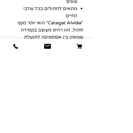
שונים
מתאים לחתולים בכל שלבי
החיים
"Catagat Alvidia" הוא יותר מעץ
חתול, זהו רהיט מעוצב בקפידה
שמאזן בין אסתטיקה לתועלת.
המראה היוקרתי, המבנה החזק
והפריסה הפונקציונלית שלו הופכים
אותו לבחירה המושלמת עבור בעלי
חתולים שרוצים את הטוב ביותר
עבור חיות המחמד שלהם תוך
שמירה על בית מעוצב להפליא.
קישור לאתר היצרן
product details
גודל: 50*50*120cm
פרווה: 400g
עובי חבל:5.6mm