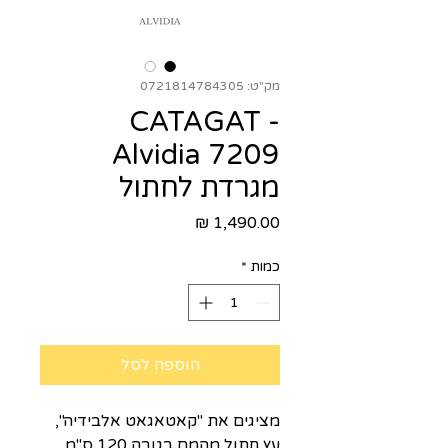
מק"ט: 0721814784305
CATAGAT -
Alvidia 7209
מגרדת לחתול
מחיר
כמות
*
הוספה לסל
מציגים את "קאטאגאט אלבידיה",
עץ חתול מהמם בגובה 120 ס"מ,