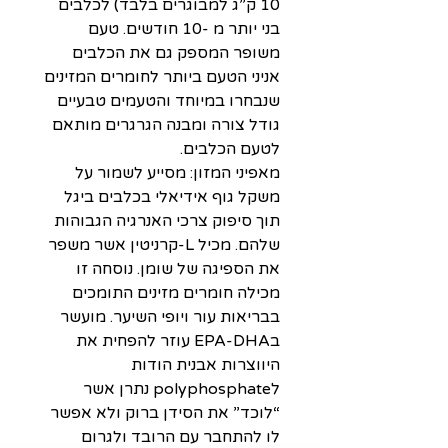
10 ק”ג למבוגרים בלבד) לכלבים
בני יותר מ -10 חודשים. טעם
משופר המספק גם את הכלבים
אניני הטעם ביותר לחומרים המזינים
שנבחרו במיוחד והטעמים טבעיים
גודל צורה ומבנה הגרגרים מותאם
לטעם הכלבים.
מאפיני המזון: מסייע לשמור על
משקל גוף אידיאלי בכלבים ביגל
תוך סיפוק צרכי האנרגיה הגבוהות
שלהם. מכיל L-קרניטין אשר משפר
את הספיגה של שומן. נוסחה זו
מכילה חומרים מזינים התומכים
בבריאות עור ויופי השיער. מועשר
בEPA-DHA עוזר להפחית את
היווצרות אבנית הודות
לpolyphosphate נתרן אשר
“לוכד” את הסידן ברוק ולא אפשר
לו להתחבר עם הרובד ולגרום