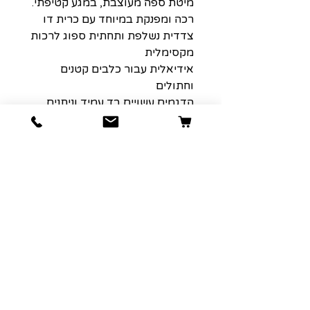
מיטת ספה מעוצבת, במגע קטיפתי.
רכה ומפנקת במיוחד עם כרית דו
צדדית נשלפת ותחתית ספוג לרכות
מקסימלית
אידיאלית עבור כלבים קטנים
וחתולים
הדגמים עשויים בד עמיד וניתנים
לכביסה בהתאם להוראות היצרן.
המיטה מגיעה בשלושה צבעים:
ירקרק, כחול וחום.
הרשמה למועדון הלקוחות שלנו יגרום
לארנק שלכם לחייך :)
כתובת אימייל