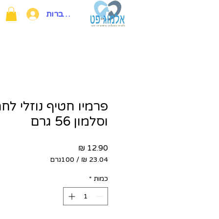
להתחברות
פרמיו חטיף נוזלי לחת
וסלמון 56 גרם
מחיר
/
100גרם
‏23.04 ‏₪
לכל
כמות
*
100
Grams