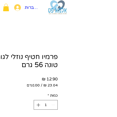
להתחברות
פרמיו חטיף נוזלי לגו
טונה 56 גרם
מחיר
/
100גרם
‏23.04 ‏₪
לכל
כמות
*
100
Grams