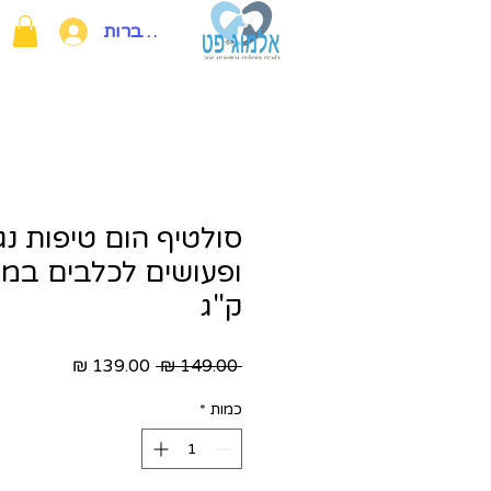
להתחברות
סולטיף הום טיפות נג
ק"ג
מחיר
מחיר
 ‏149.00 ‏₪ 
רגיל
מבצע
כמות
*