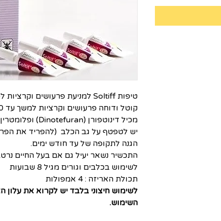
טיפות Soltiff למניעת פרעושים וקרציות לכלבים
קוטל ודוחה פרעושים וקרציות למשך עד 30 יום.
מכיל דינוטפורן (Dinotefuran) ופלומטרין (Flumethrin) כחומרים פעילים.
יש לטפטף על גב הכלב (להפריד את הפרו
הגנה לתקופה של עד חודש ימים.
התכשיר נשאר יעיל גם אם בעל החיים נרטב
לשימוש בכלבים וגורים מגיל 8 שבועות
תכולת האריזה : 4 אמפולות
לשימוש חיצוני בלבד יש לקרוא את עלון ה
השימוש.