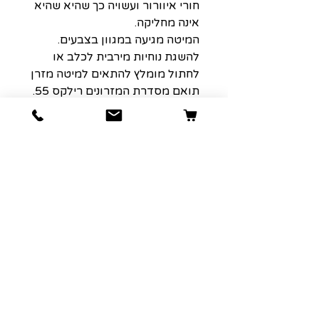
חורי איוורור ועשויה כך שהיא שהיא
אינה מחליקה.
המיטה מגיעה במגוון בצבעים.
להשגת נוחיות מירבית לכלב או
לחתול מומלץ להתאים למיטה מזרן
תואם מסדרת המזרונים רילקס 55.
תוצרת חברת Ferplast איטליה.
אורך : 55 ס"מ
רוחב: 36 ס"מ
הרשמה למועדון הלקוחות שלנו יגרום
לארנק שלכם לחייך :)
כתובת אימייל