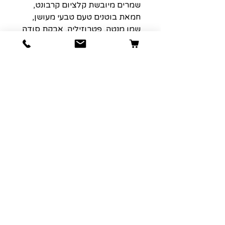
שמרים מיובשת קלציום קרבונט,
חמאת בוטנים טעם טבעי מעושן,
שמן מנטה, פטרוזיליה, אבקת סודה
לשתייה, כלורופיל, עגבנייה מיובשת
(מקור לליקופן), אשלגן סורבט.
יש לשמור במקום קריר, יבש ,מים
טריים צריכים להיות זמינים בכל עת.
הוראות האכלה כמפורט בטבלת
היצרן (יש להימנע מהאכלה
מופרזת). תאריך תפוגה: 24 חודשים
מתאריך הייצור (מוטבע על האריזה)
משקל 250 גרם.
הרשמה למועדון הלקוחות שלנו יגרום
לארנק שלכם לחייך :)