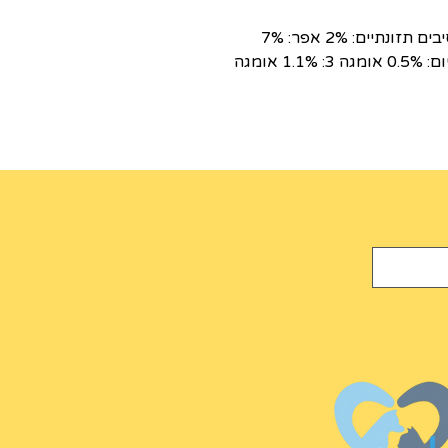
חלבון: 34% שומן: 21% סיבים תזונתיים: 2% אפר: 7%
רטיבות: 6.5% סידן: 1.1% זרחן: 0.6% סודיום: 0.5% אומגה 3: 1.1% אומגה