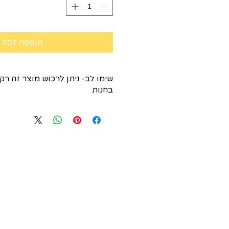
הוספה לסל
שימו לב- ניתן לרכוש מוצר זה רק
בחנות
בהתאם למדיניות גוסבי העולמית, אין
המוצרים והמחירים באתר
ולכן מכירת מוצרי החברה תעשה לאחר י
ליצירת קשר חייגו:
052-8225080
03-5552055
נשמח לעמוד לכל שאלה על כלל מוצרי 
על המזון המתאים ביותר לכלב או לחת