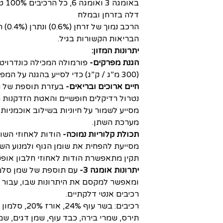
באומ
דלה בזרחן ובמלח
הרכב 
הבריאות הקשורות בגיל.
יתרונות המזון:
הגנת מפרקים-
(300 מ”ג / ק”ג) כדי לסייע בהגנה על המפרקים.
חיים ארוכים ובריאים-
בעזרת תוספת של תה
נטרול רדיקלים חופשיים והאטת הזדקנות 
מסייע לשמור על חיוניות בשילוב אוכמניות
מערכת השתן.
תכולת קלוריות נמוכה-
מסייעת להפחית את שומן הגוף ולמנוע הש
תקין מתאפשרת הודות לאחוזי חלבון אופטימאל
יתרונות אומגה 3-
ומאפשר למקסם את היתרונות שבו, עבור 
רכיבים אנטי דלקתיים.
רכיבים: בשר עוף 24%, אורז 20%, סלמון 10.6%, טונה 9.2%, שומן עוף,
תירס, שמרי בירה, כבד עוף, שמן דגים, שמן