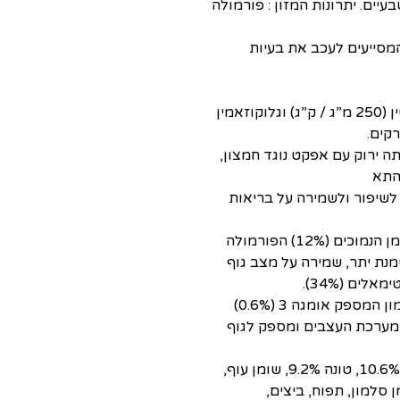
גה 3 ואומגה 6, כל הרכיבים 100% טבעיים. יתרונות המזון : פורמולה
נמוך של זרחן (0.6%) ונתרן (0.4%) המסייעים לעכב את בעיות
פורמולה המכילה כונדרויטין (250 מ”ג / ק”ג) וגלוקוזאמין
 ירוק עם אפקט נוגד חמצון,
התא
 לשיפור ולשמירה על בריאות
הודות לאחוזי השומן הנמוכים (12%) הפורמולה
מנת יתר, שמירה על מצב גוף
ים (34%).
עם תוספת של שמן סלמון המספק אומגה 3 (0.6%)
מערכת העצבים ומספק לגוף
 סלמון, תפוח, ביצים,