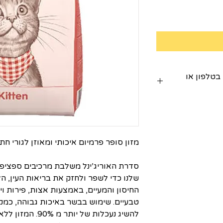
 בטלפון או
 את האפשרות להציג את
יעוץ טלפוני –
מזון סופר פרמיום איכותי ומאוזן לגורי חתו
סדרת האוריג’ינל משלבת מרכיבים ספציפי
שלנו כדי לשפר ולחזק את בריאות העין, ה
גוסבי ולהמליץ לכם
החיסון והמעיים, באמצעות אצות, פירות וי
ול שלכם.
טבעיים. שימוש בבשר באיכות גבוהה, כמקו
להשיג נעכלות של יו