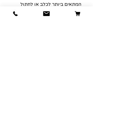
המתאים ביותר לכלב או לחתול
שלכם.
הרשמה למועדון הלקוחות שלנו יגרום
לארנק שלכם לחייך :)
כתובת אימייל
הרשמה