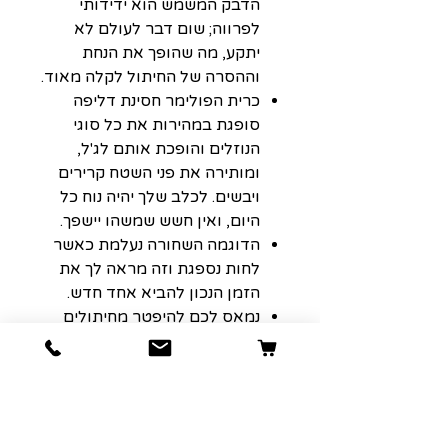
הדבק המשמש הוא ידידותי
לפרווה; שום דבר לעולם לא
יתקע, מה שהופך את הנחת
וההסרה של החיתול לקלה מאוד.
כרית הפולימר חסינת דליפה
סופגת במהירות את כל סוגי
הנוזלים והופכת אותם לג'ל,
ומותירה את פני השטח קרירים
ויבשים. לכלב שלך יהיה נוח כל
היום, ואין חשש שמשהו יישפך.
הדוגמה השחורה נעלמת כאשר
לחות נספגת וזה מראה לך את
הזמן הנכון להביא אחד חדש.
נמאס לכם להיפטר מחיתולים
מסריחים? נסה את שלנו. הוא
עשוי להפיץ ריח פריחה מרגיע
המעכב ריח רע.
מכיל 18 יחידות.
מתאים לכלבות בהיקף 20-25