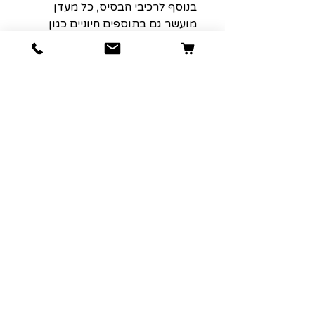
בנוסף לרכיבי הבסיס, כל מעדן
מועשר גם בתוספים חיוניים כגון
חלב עיזים לעיכול קל, ירקות עשירים
בנוגדי חמצון (כמו דלעת
ואספרגוס), וחלבונים משלימים כמו
ביצה, גבינות טבעיות וקלמארי.
המעדן הזה מציע חוויית אכילה
מלאה בים, אבל עם דגש אמיתי על
בריאות – בדיוק מה שחתול צריך
כדי להרגיש טוב, ולהיראות אפילו
טוב יותר.
הרשמה למועדון הלקוחות שלנו יגרום
לארנק שלכם לחייך :)
כתובת אימייל