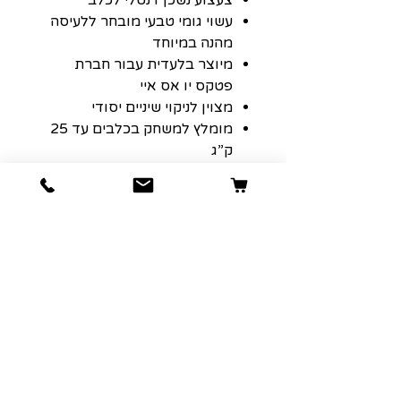
עשוי גומי טבעי מובחר ללעיסה
מהנה במיוחד
מיוצר בלעדית עבור חברת
פטקס יו אס איי
מצוין לניקוי שיניים יסודי
מומלץ למשחק בכלבים עד 25
ק”ג
דגם המשחק ER005
משקל הצעצוע 125 גרם
מידה : בינוני- MEDIUM
צבע אדום לבן
הרשמה למועדון הלקוחות שלנו יגרום
לארנק שלכם לחייך :)