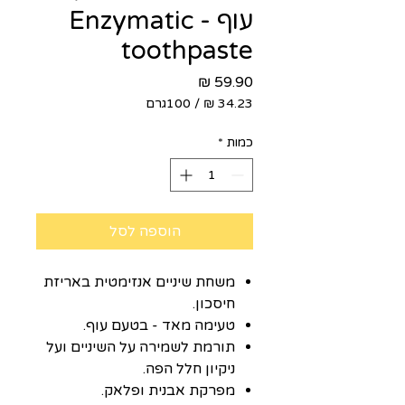
עוף - Enzymatic
toothpaste
מחיר
/
100גרם
‏34.23 ‏₪
לכל
כמות
*
100
Grams
הוספה לסל
משחת שיניים אנזימטית באריזת
חיסכון.
טעימה מאד - בטעם עוף.
תורמת לשמירה על השיניים ועל
ניקיון חלל הפה.
מפרקת אבנית ופלאק.