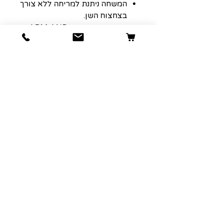
המשחה ניתנת למריחה ללא צורך
בצחצוח השן.
ארם אנד האמר - ARM AND
HAMMER - USA
הרשמה למועדון הלקוחות שלנו יגרום
לארנק שלכם לחייך :)
כתובת אימייל
הרשמה