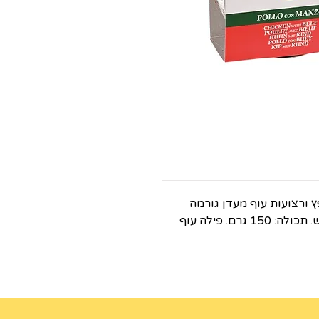
 ורצועות עוף מעדן גורמה
במרקם נתחים. מומלץ כתוספת למזון היבש. תכולה: 150 גרם. פילה עוף