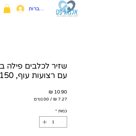
להתחברות
שזיר לכלבים פילה ב
עם רצועות עוף, 150 גרם
מחיר
/
100גרם
‏7.27 ‏₪
לכל
כמות
*
100
Grams