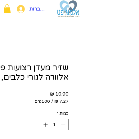
להתחברות
שזיר מעדן רצועות פי
אלוורה לגורי כלבים, 150 גרם
מחיר
/
100גרם
‏7.27 ‏₪
לכל
כמות
*
100
Grams