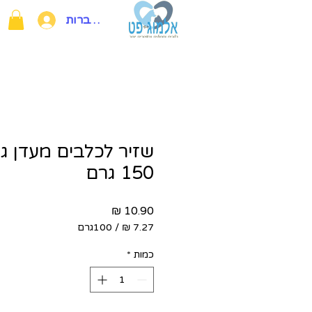
להתחברות
שזיר לכלבים מעדן גו
150 גרם
מחיר
/
100גרם
‏7.27 ‏₪
לכל
כמות
*
100
Grams