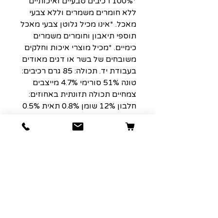
*100% רכיבים טבעיים ואיכותיים
ללא חומרים משמרים וללא צבעי
מאכל. *אינו מכיל גלוטן צבעי מאכל
תוספי תיאבון וחומרים משמרים
כימיים. *מכיל מוצרי איכות וחלקים
משובחים של בשר או דגים מאודים
בעבודת יד. תכולה: 85 גרם רכיבים:
טונה 51% סורימי 4.7% מייצבים
צמחיים תכולה תזונתית באחוזים:
חלבון 12% שומן 0.8% תאית 0.5%
רטיבות 85% אפר 1% ויטמינים:
ויטמין E במינון 2 מ”ג/ק”ג ויטמין A
במינון 1325 יב”ל/ק”ג ויטמין D3
במינון 110 יב”ל/ק”ג טאורין במינון
160 מ”ג/ק”ג