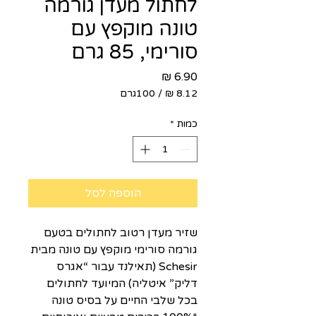
לחתול מעדן גורמה
טונה מוקפץ עם
סורימי, 85 גרם
מחיר
/
100גרם
‏8.12 ‏₪
לכל
כמות
*
100
Grams
הוספה לסל
שזיר מעדן רטוב לחתולים בטעם
גורמה סורימי מוקפץ עם טונה מבית
Schesir (תאילנד עבור “אגרס
דליק” איטליה) המיועד לחתולים
בכל שלבי החיים על בסיס טונה