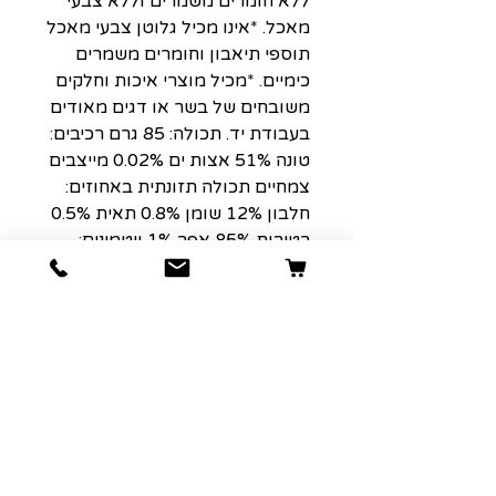
ללא חומרים משמרים וללא צבעי
מאכל. *אינו מכיל גלוטן צבעי מאכל
תוספי תיאבון וחומרים משמרים
כימיים. *מכיל מוצרי איכות וחלקים
משובחים של בשר או דגים מאודים
בעבודת יד. תכולה: 85 גרם רכיבים:
טונה 51% אצות ים 0.02% מייצבים
צמחיים תכולה תזונתית באחוזים:
חלבון 12% שומן 0.8% תאית 0.5%
רטיבות 85% אפר 1% ויטמינים:
ויטמין E במינון 15 מ”ג/ק”ג ויטמין
A במינון 1325 יב”ל/ק”ג ויטמין D3
במינון 110 יב”ל/ק”ג טאורין במינון
160 מ”ג/ק”ג
הרשמה למועדון הלקוחות שלנו יגרום