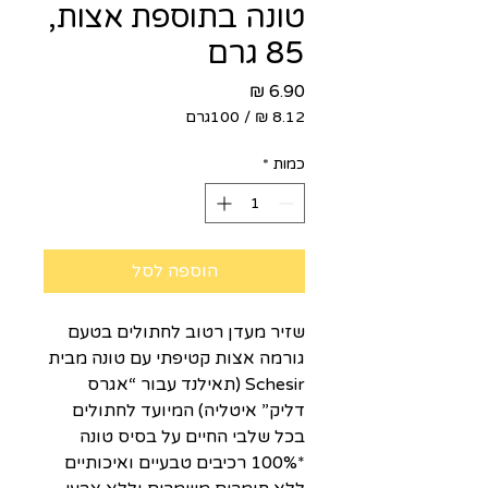
טונה בתוספת אצות,
85 גרם
מחיר
/
100גרם
‏8.12 ‏₪
לכל
כמות
*
100
Grams
הוספה לסל
שזיר מעדן רטוב לחתולים בטעם
גורמה אצות קטיפתי עם טונה מבית
Schesir (תאילנד עבור “אגרס
דליק” איטליה) המיועד לחתולים
בכל שלבי החיים על בסיס טונה
*100% רכיבים טבעיים ואיכותיים