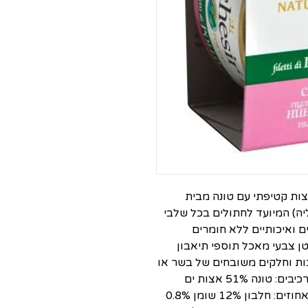
ות קטיפתי עם טונה מבית
יטליה) המיועד לחתולים בכל שלבי
100 רכיבים טבעיים ואיכותיים ללא חומרים
טן צבעי מאכל תוספי תיאבון
כות וחלקים משובחים של בשר או
דגים מאודים בעבודת יד. תכולה: 85 גרם רכיבים: טונה 51% אצות ים
0.02% מייצבים צמחיים תכולה תזונתית באחוזים: חלבון 12% שומן 0.8%