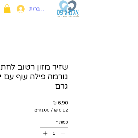
להתחברות
שזיר מזון רטוב לחת
גרם
מחיר
/
100גרם
‏8.12 ‏₪
לכל
כמות
*
100
Grams