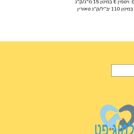
תאית 0.5% רטיבות 85% אפר 1% ויטמינים: ויטמין E במינון 15 מ”ג/ק”ג
ויטמין A במינון 1325 יב”ל/ק”ג ויטמין D3 במינון 110 יב”ל/ק”ג טאורין