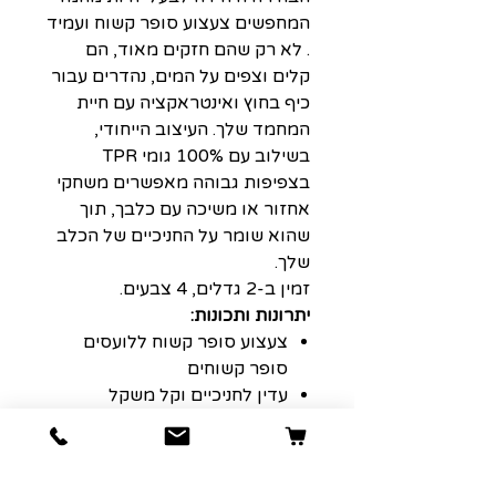
המחפשים צעצוע סופר קשוח ועמיד
. לא רק שהם חזקים מאוד, הם
קלים וצפים על המים, נהדרים עבור
כיף בחוץ ואינטראקציה עם חיית
המחמד שלך. העיצוב הייחודי,
בשילוב עם 100% גומי TPR
בצפיפות גבוהה מאפשרים משחקי
אחזור או משיכה עם כלבך, תוך
שהוא שומר על החניכיים של הכלב
שלך.
זמין ב-2 גדלים, 4 צבעים.
יתרונות ותכונות:
צעצוע סופר קשוח ללועסים
סופר קשוחים
עדין לחניכיים וקל משקל
צפים, אידיאלי למשחקי מים
אידיאלי למשחקי אחזור או
משיכה