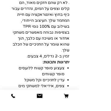
. לא רק שהם חזקים מאוד, הם
קלים וצפים על המים, נהדרים עבור
כיף בחוץ ואינטראקציה עם חיית
המחמד שלך. העיצוב הייחודי,
בשילוב עם 100% גומי TPR
בצפיפות גבוהה מאפשרים משחקי
אחזור או משיכה עם כלבך, תוך
שהוא שומר על החניכיים של הכלב
שלך.
זמין ב-2 גדלים, 4 צבעים.
יתרונות ותכונות:
צעצוע סופר קשוח ללועסים
סופר קשוחים
עדין לחניכיים וקל משקל
צפים, אידיאלי למשחקי מים
אידיאלי למשחקי אחזור או
משיכה
מסייע לניקוי השיניים בזמן משחק