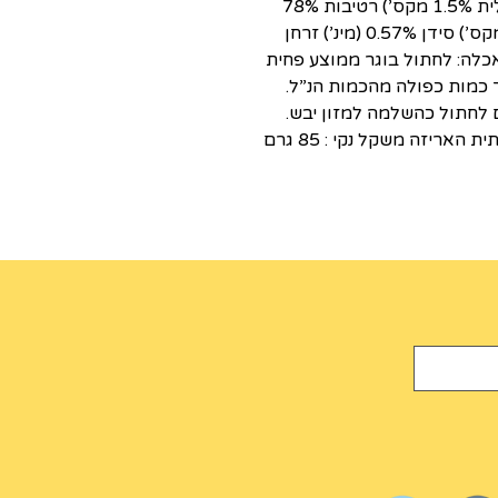
10% (מינ’) שומן כללי: 6% (מינ’) תאית כללית 1.5% מקס’) רטיבות 78%
(מקס’) אפר 2.82% (מקס’) מלח 0.37% (מקס’) סידן 0.57% (מינ’) זרחן
0 (מינ’) כמויות האכלה: לחתול בוגר ממוצע פחית
תול עד כמות כפולה מהכמות הנ”ל.
לחתול כהשלמה למזון יבש.
תאריך תפוגה ומספר אצווה מופיעים בתחתית האריזה משקל נקי : 85 גרם