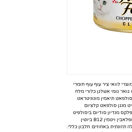
צרי לוואי ציר עוף עוף חומרי
ואר גומי אשלגן כלורי מלח
סולפאט תיאמין מונוניטראט
ניטריט מנגן סולפאט קלציום
ולפאט קומפלקס מנדיון סודיום ביסולפיט
(מקור לפעילות ויטמין K1) פירידוקסין ריבופלאבין ויטמין B12 ביוטין
גן יודיד. תכולה תזונתית באחוזים: חלבון כללי: