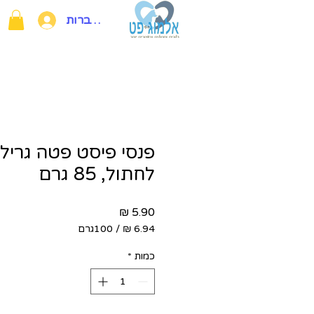
להתחברות
פנסי פיסט פטה גריל 
לחתול, 85 גרם
מחיר
/
100גרם
‏6.94 ‏₪
לכל
כמות
*
100
Grams