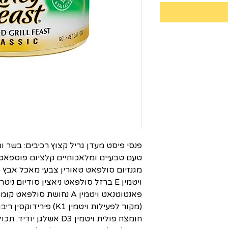
פנסי פיסט מעדן גריל קצוץ רכיבים: בשר ומו
טעם טבעיים ומלאכותיים קלציום פוספאט ג
מגנזיום סולפאט טאורין צבעי מאכל אבץ 
ויטמין E ברזל סולפאט ניאצין סודיום 
פאנטוטנאט ויטמין A נחושת ס
חומצה פולית ויטמין D3 אשל