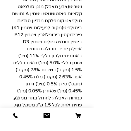
ניטריט(צבע מאכל) מנגן סולפאט
קלציום פאנטוטנאט ויטמין A נחושת
סולפאט קומפלקס מנדיון סודיום
ביסולפיט(מקור לפעילות ויטמין K1)
פירידוקסין ריבופלאבין ויטמין B12
ביוטין חומצה פולית ויטמין D3
אשלגן יודיד. תכולה תזונתית
באחוזים: חלבון כללי: 11% (מינ’)
שומן כללי: 5.0% (מינ’) תאית כללית
1.5% (מקס’) רטיבות 78% (מקס’)
אפר 2.63% (מקס’) מלח 0.45%
(מקס’) סידן 0.5% (מינ’) זרחן
0.45% (מינ’) טאורין 0.05% (מינ’)
כמויות האכלה: לחתול בוגר ממוצע
פחית אחת לכל 1.5 ק”ג משקל גוף.
לחתלתול עד כמות כפולה מהכמות
הנ”ל. שמור בקירור לאחר פתיחה.
המעדן מתאים לחתול כהשלמה