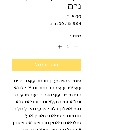
גרם
מחיר
/
100גרם
‏6.94 ‏₪
לכל
כמות
*
100
Grams
הוספה לסל
פנסי פיסט מעדן גורמה עוף רכיבים:
עוף ציר עוף כבד בשר ומוצרי לוואי
דגים שיירי עוף חומרי טעם טבעיים
ומלאכותיים קלציום פוספאט גואר
גומי אשלגן כלורי צבעי מאכל מלח
מגנזיום פוספאט טאורין אבץ
סולפאט תיאמין מונו ניטראט ויטמין
E ברזל סולפאט ניאצין סודיום