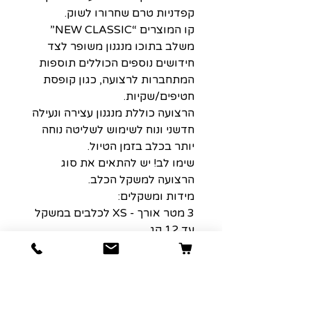
קפדניות טרם שחרורו לשוק.
קו המוצרים “NEW CLASSIC”
משלב בתוכו מנגנון משופר לצד
חידושים נוספים הכוללים תוספות
המתחברות לרצועה, כגון קופסת
חטיפים/שקיות.
הרצועה כוללת מנגנון עצירה ונעילה
חדשני ונוח לשימוש לשליטה נוחה
יותר בכלב בזמן הטיול.
שימו לב! יש להתאים את סוג
הרצועה למשקל הכלב.
מידות ומשקלים:
3 מטר אורך - XS לכלבים במשקל
עד 12 קג.
5 מטר אורך- S לכלבים במשקל עד
15 קג.
5 מטר אורך- M לכלבים במשקל
עד 25 קג.