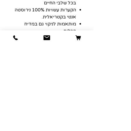
בכל שלבי החיים
הקערות עשויות 100% נירוסטה
אנטי בקטריאלית.
מותאמות לניקוי גם במדיח
הכלים.
100% בקרת איכות והנאה
מובטחת
הרשמה למועדון הלקוחות שלנו יגרום
לארנק שלכם לחייך :)
כתובת אימייל
הרשמה