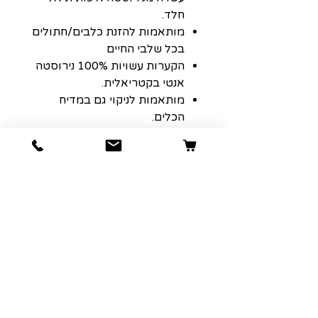
חלד.
מותאמות להזנת כלבים/חתולים
בכל שלבי החיים
הקערות עשויות 100% נירוסטה
אנטי בקטריאלית.
מותאמות לניקוי גם במדיח
הכלים.
100% בקרת איכות והנאה
מובטחת
קערות מזון מנירוסטה עם גומיות
בתחתית זמינה בגדלים שונים.
הרשמה למועדון הלקוחות שלנו יגרום
לארנק שלכם לחייך :)