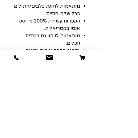
מותאמות להזנת כלבים/חתולים
בכל שלבי החיים
הקערות עשויות 100% נירוסטה
אנטי בקטריאלית.
מותאמות לניקוי גם במדיח
הכלים.
100% בקרת איכות והנאה
מובטחת
קערות מזון מנירוסטה עם גומיות
בתחתית זמינה בגדלים שונים.
הרשמה למועדון הלקוחות שלנו יגרום
לארנק שלכם לחייך :)
כתובת אימייל