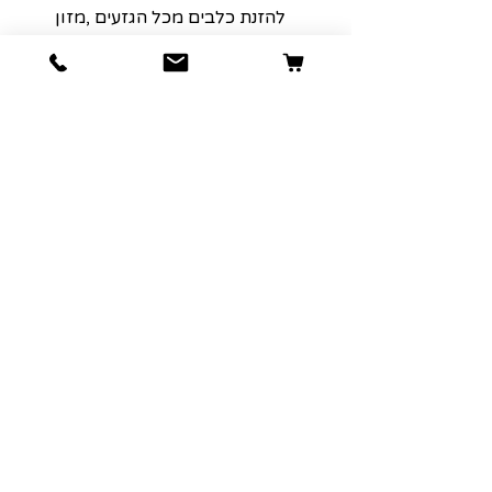
להזנת כלבים מכל הגזעים ,מזון
משלים לכלב ,אינו מחליף את
מזונו הקבוע של הכלב,יש להימנע
מהאכלה מופרזת .מים טריים
צריכים להיות זמינים בכל עת
מצוין לניקוי השיניים,להפגת מתח
ושיעמום,חטיף עצם בשר
איכותית לכלבים מבית
פטקס,עכשיו בחנויות מחמד
מובחרות ברחבי הארץ.
הרשמה למועדון הלקוחות שלנו יגרום
לארנק שלכם לחייך :)
כתובת אימייל