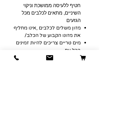
חטיף ללעיסה ממושכת וניקוי
השיניים, מתאים לכלבים מכל
הגזעים
מזון משלים לכלבים ,אינו מחליף
את מזונו הקבוע של הכלב/
מים טריים צריכים להיות זמינים
בכל עת .
יש להמנע מהאכלה מופרזת/
בחבילה :12 מקלות עור בקר
בציפוי ברווז באורך 5"
הרשמה למועדון הלקוחות שלנו יגרום
לארנק שלכם לחייך :)
כתובת אימייל