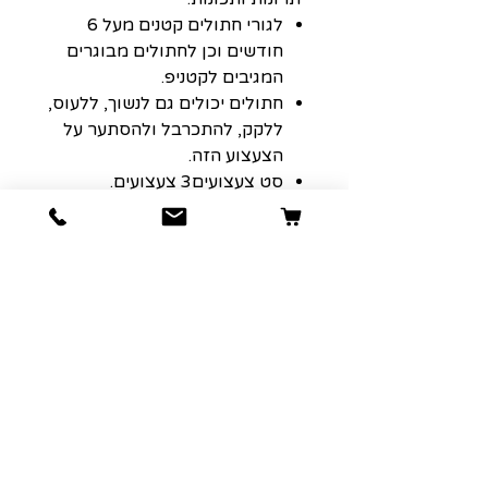
לגורי חתולים קטנים מעל 6
חודשים וכן לחתולים מבוגרים
המגיבים לקטניפ.
חתולים יכולים גם לנשוך, ללעוס,
ללקק, להתכרבל ולהסתער על
הצעצוע הזה.
סט צעצועים3 צעצועים.
עשוי מכמה מרקמים שונים
ומהנים לחתולך.
100% קטניפ אורגני אשר נבדק
באיכות ומקורו מארה"ב. עם ניחוח
עשבים שמרגיע את החתול שלך!
עוזר עם היגיינת הפה בכל פעם
שהחתול לועס את המשחק.
מושלם לשימוש יומיומי.
*** לתועלת מירבית, אפשרו זמן
משחק למשך 30 - 60 דקות ביום,
ולאחר מכן לקחת ולהחזיר למחרת.