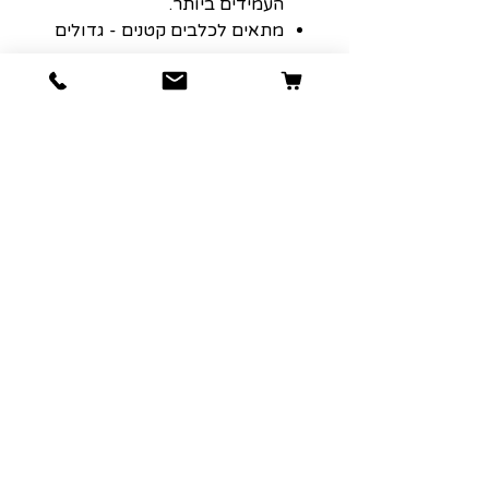
העמידים ביותר.
מתאים לכלבים קטנים - גדולים
.
עשוי מ-ETPU
הוראות לשימוש:
***כל כלב משחק אחרת, ומכיוון
שלא כל הצעצועים נוצרו שווים,
עדיף תמיד לעקוב מקרוב אחר
הכלב שלך למקרה שדברים יתפרעו.
משחק בפיקוח יעזור לצעצועים
להחזיק מעמד זמן רב יותר והכי
חשוב לשמור על בטיחות החבר
שלך. שום צעצוע לכלב אינו באמת
בלתי ניתן להריסה, אז יש לשים לב
להחליף או לקחת את הצעצוע
מהכלב במידה וחלקים נקרעים או
נשברים.
צבע:לבן/ סגול
מידות: 13.5*7*6 ס"מ