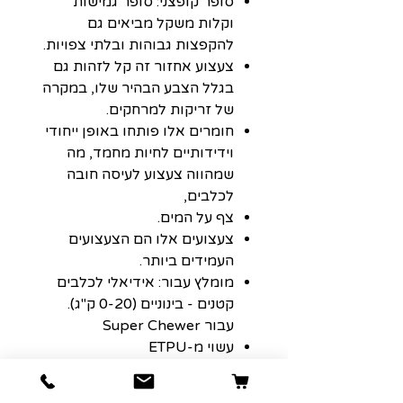
סופר קופצני: סופר גמישות
וקלות משקל מביאים גם
להקפצות גבוהות ובלתי צפויות.
צעצוע אחזור זה קל לזהות גם
בגלל הצבע הבהיר שלו, במקרה
של זריקות למרחקים.
חומרים אלו פותחו באופן ייחודי
וידידותיים לחיות מחמד, מה
שמהווה צעצוע לעיסה חובה
לכלבים,
צף על המים.
צעצועים אלו הם הצעצועים
העמידים ביותר.
מומלץ עבור: אידיאלי לכלבים
קטנים - בינוניים (0-20 ק"ג).
עבור Super Chewer
עשוי מ-ETPU
הוראות לשימוש:
***כל כלב משחק אחרת, ומכיוון