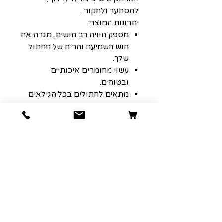
להסתער ולחקור.
יתרונות המוצר:
מספק חוויה רב חושית, מגרה את
חוש השמיעה והריח של החתול
שלך.
עשוי מחומרים איכותיים
ובטוחים.
מתאים לחתולים בכל הגילאים
והגדלים.
בכל צעצוע יש קטניפ פרימיום,
חומר ממריץ טבעי שמפעיל את
האינסטינקטים המשחקיים של
החתול שלך.
עיצוב חמוד בהשראת חזיר.
העיצוב הקומפקטי וקל המשקל
מאפשר לך לקחת את הכיף איתך
לכל מקום שאתה והחתול שלך
הולכים, ומבטיח שזמן המשחק