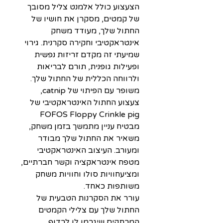
הצעצוע כולל אלמנט צליל מסובך
של קמטים, מסקרן את חושיו של
החתול שלך, מעודד משחק
אינטראקטיבי וחקירה סקרנית. גירוי
שמיעתי זה מקדם זריזות נפשית
ופעילות גופנית, תורם לבריאות
ולרווחה הכללית של החתול שלך.
משופר עם הפיתוי של catnip,
צעצוע החתול האינטראקטיבי של
FOFOS Floppy Crinkle pig
מבטיח עניין מתמשך בזמן משחק,
משאיר את החתול שלך מבודר
ומעורב. העיצוב האינטראקטיבי
מטפח אינטראקציה וקשר חברתיים,
ומציעחוויות סולו וחוויות משחק
משותפות כאחד.
עורר את הסקרנות הטבעית של
החתול שלך עם צלילי הקמטים
המרתקים שיגרמו לו לרדוף,