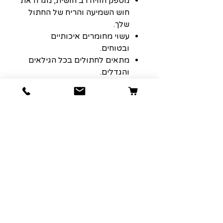
מספק חוויה רב חושית, מגרה את
חוש השמיעה והריח של החתול
שלך.
עשוי מחומרים איכותיים
ובטוחים.
מתאים לחתולים בכל הגילאים
והגדלים.
בכל צעצוע יש קטניפ פרימיום,
חומר ממריץ טבעי שמפעיל את
האינסטינקטים המשחקיים של
החתול שלך.
העיצוב הקומפקטי וקל המשקל
מאפשר לך לקחת את הכיף איתך
לכל מקום שאתה והחתול שלך
הולכים, ומבטיח שזמן המשחק
יהיה תמיד בהישג יד.
מידות:4*10*4 ס"מ
2 יחידות