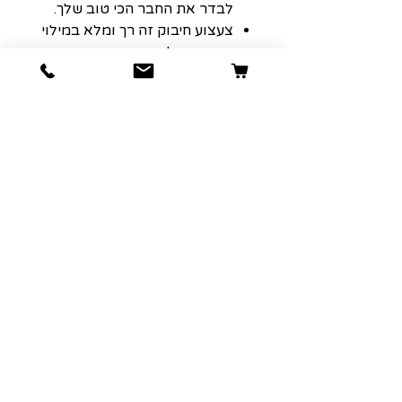
לבדר את החבר הכי טוב שלך.
צעצוע חיבוק זה רך ומלא במילוי
נעים, מושלם עבור החניכיים
והשיניים הרגישות של הגורים
שלך.
הוראות לשימוש:
***כל כלב משחק אחרת, ומכיוון
שלא כל הצעצועים נוצרו שווים,
עדיף תמיד לעקוב מקרוב אחר
הכלב שלך למקרה שדברים יתפרעו.
משחק בפיקוח יעזור לצעצועים
להחזיק מעמד זמן רב יותר והכי
חשוב לשמור על בטיחות החבר
שלך. שום צעצוע לכלב אינו באמת
בלתי ניתן להריסה, אז יש לשים לב
להחליף או לקחת את הצעצוע
מהכלב במידה וחלקים נקרעים או
נשברים.
גודל: 31*10*7 ס"מ