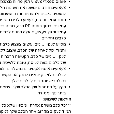
פופוס ספארי צעצוע תנין פרווה מצפצף
צעצועים חורקים ימשכו את תשומת הלב
להעסיק כלבים ולהפחית חרדה ושעמום.
חומר עמיד ובטוח, צעצוע כלבים קטיפה
עמידים, בתוך כותנה PP
עמיד וחזק. צעצועים אלה ניתנים לכביסה
כלבים נהדרים.
מסייע לניקוי שיניים, עיצוב צעצוע כלב ז
וחמוד. קל לאחיזה של הכלב; עיצוב לל
לניקוי שיניים של כלב. הקטיפה הרכה תמ
של כלבים בעת לעיסה, טובה ללעיסת צ
צעצועים אינטראקטיביים מושלמים, צעצ
לכלבים לא רק יכולים לחזק את הקשר ב
גם להביא יותר כיף לכלבים שלך.
הקל על התסכול של הכלב שלך, צמצם נז
ביתך נקי ומסודר.
הוראות לשימוש:
***כל כלב משחק אחרת, ומכיוון שלא כל הצ
תמיד לעקוב מקרוב אחר הכלב שלך למקר