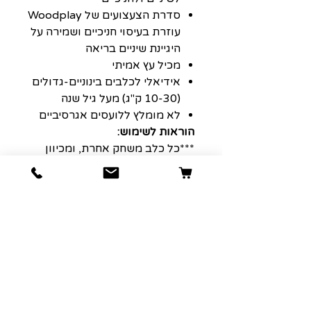
סדרת הצעצועים של Woodplay
עוזרת בעיסוי חניכיים ושמירה על
היגיינת שיניים בריאה
מכיל עץ אמיתי
אידיאלי לכלבים בינוניים-גדולים
(10-30 ק"ג) מעל גיל שנה
לא מומלץ ללועסים אגרסיביים
הוראות לשימוש:
***כל כלב משחק אחרת, ומכיוון
שלא כל הצעצועים נוצרו שווים,
עדיף תמיד לעקוב מקרוב אחר
הכלב שלך למקרה שדברים יתפרעו.
משחק בפיקוח יעזור לצעצועים
להחזיק מעמד זמן רב יותר והכי
חשוב לשמור על בטיחות החבר
שלך. שום צעצוע לכלב אינו באמת
בלתי ניתן להריסה, אז יש לשים לב
להחליף או לקחת את הצעצוע