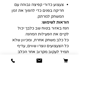
צעצוע כדורי קפיצה גבוהה עם
חריקה בפנים כדי להפוך את זמן
המשחק למרתק.
הוראות לשימוש:
הנח באזור בטוח שב כלבך יכול
לקיים את הפעילות המהנה.
כל כלב משחק אחרת, ומכיוון שלא
כל הצעצועים נוצרו שווים, עדיף
תמיד לעקוב מקרוב אחר הכלב
שלך למקרה שדברים יתפרעו.
משחק בפיקוח יעזור לצעצועים
להחזיק מעמד זמן רב יותר והכי
חשוב לשמור על בטיחות החבר
שלך.
שום צעצוע לכלב אינו באמת בלתי
ניתן להריסה, אז יש לשים לב
להחליף או לקחת את הצעצוע
מהכלב במידה וחלקים נקרעים או