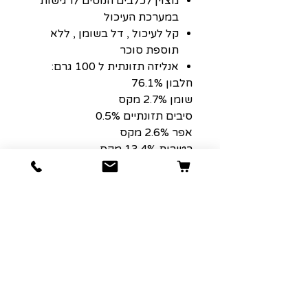
מצוין לכלבים הנוטים לרגישות
במערכת העיכול
קל לעיכול , דל בשומן , ללא
תוספת סוכר
אנליזה תזונתית ל 100 גרם:
חלבון 76.1%
שומן 2.7% מקס
סיבים תזונתיים 0.5%
אפר 2.6% מקס
רטיבות 13.4% מקס
גודל כל עצם כ 5 אינץ
משקל העצם כ 35 גרם (יח')
****מתאים לגורי כלבים מגיל חצי
שנה.
הרשמה למועדון הלקוחות שלנו יגרום