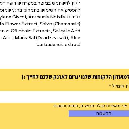
• אין להשתמש במוצר במקרה שידועה רגיש
להפסיק את השימוש בתמרוק ברגע שמופעים
רכיבים:
lene Glycol, Anthemis Nobilis
(Chamomile) Extract, Calendula Ofﬁcinalis Flower Extract, Salvia
nus Ofﬁcinalis Extracts, Salicylic Acid,
c Acid, Maris Sal (Dead sea salt), Aloe
barbadensis extract
ועדון הלקוחות שלנו יגרום לארנק שלכם לחייך :)
 אימייל
אני מאשר/ת קבלת מבצעים, הנחות והטבות
הרשמה