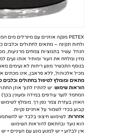
PETEX מנקה אוזניים עם מינרלים מים 
ולחות תקינה – מתאים לחתולים וכלבים כ
הנוזל עשיר בתמציות צמחים מרגיעות, מסי
מזין ומלחח את העור ומותיר אותו נעים למ
בנוסף התכשיר מונע ריחות לא נעימים מאוז
מכיל אלכוהול, ללא פראבן, אינו מכתים את 
מתאים ומומלץ לטיפול בחתולים וכלבים 
הוראות שימוש
: יש להתיז לתוך אוזן החתו
המחמד לנער עודפים במידה ומעונין בכך) 
האוזן בעזרת צמר גפן רך. מומלץ לשימוש
קבוע בכדי לשמור על אוזניים נקיות.
אזהרות
: לשימוש חיצוני בלבד יש להשת
הוא נועד ובהתאם להוראות השימוש.
אין לבלוע • יש למנוע מגע עם העיניים • י