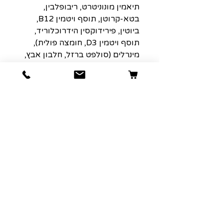
תיאמין מונוניטרט, ריבופלבין,
בטא-קרוטן, תוסף ויטמין B12,
ביוטין, פירידוקסין הידרוכלוריד,
תוסף ויטמין D3, חומצה פולית),
מינרלים (סולפט ברזל, חלבון אבץ,
חלבון ברזל, שמרי סלניום, תחמוצת
אבץ, גופרת נחושת, חלבון מנגן,
חלבון נחושת, תחמוצת מנגן, יוד
סידן), טאורין, מוצר תסיסה יבש של
לקטובצילוס אצידופילוס , מוצר
תסיסה של Enterococcus
faecium מיובש, DL-methionine,
L-lysine, אשלגן כלורי, L-
carnitine, רוזמרין מיובש.
ערכים תזונתיים:
חלבון גולמי (מינ') 24%, שומן גולמי
(מינ') 14%, סיבים גולמיים
(מקסימום) 5%, לחות (מקסימום)
10%, סידן (מינ') 0.9%, זרחן (מינ')