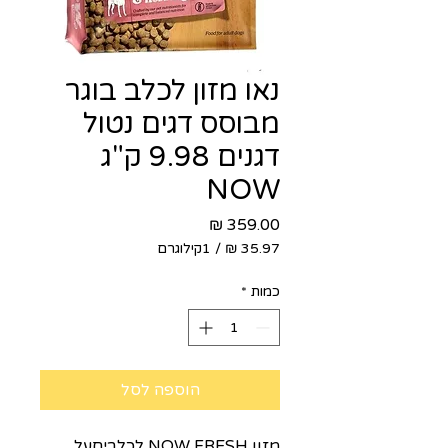
נאו מזון לכלב בוגר
מבוסס דגים נטול
דגנים 9.98 ק"ג
NOW
מחיר
/
1קילוגרם
‏35.97 ‏₪
לכל
כמות
*
1
Kilogram
הוספה לסל
מזון NOW FRESH לכלביםעל