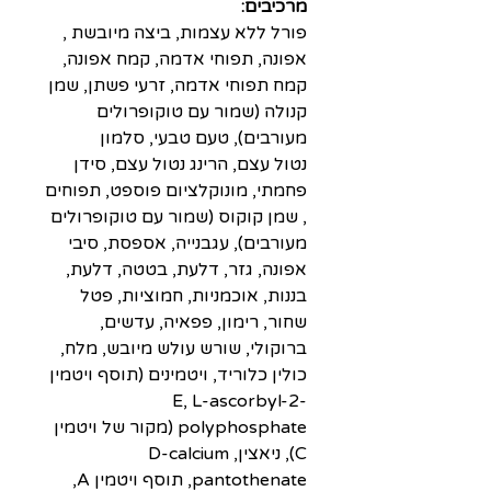
מרכיבים:
פורל ללא עצמות, ביצה מיובשת ,
אפונה, תפוחי אדמה, קמח אפונה,
קמח תפוחי אדמה, זרעי פשתן, שמן
קנולה (שמור עם טוקופרולים
מעורבים), טעם טבעי, סלמון
נטול עצם, הרינג נטול עצם, סידן
פחמתי, מונוקלציום פוספט, תפוחים
, שמן קוקוס (שמור עם טוקופרולים
מעורבים), עגבנייה, אספסת, סיבי
אפונה, גזר, דלעת, בטטה, דלעת,
בננות, אוכמניות, חמוציות, פטל
שחור, רימון, פפאיה, עדשים,
ברוקולי, שורש עולש מיובש, מלח,
כולין כלוריד, ויטמינים (תוסף ויטמין
E, L-ascorbyl-2-
polyphosphate (מקור של ויטמין
C), ניאצין, D-calcium
pantothenate, תוסף ויטמין A,