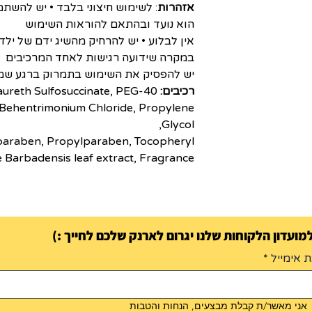
אזהרות
: לשימוש חיצוני בלבד • יש לה
הוא נועד ובהתאם להוראות השימוש
אין לבלוע • יש להרחיק מהשיג ידם של יל
במקרה שידועה רגישות לאחד המרכיבים
יש להפסיק את השימוש בתמרוק ברגע שמופע
רכיבים:
aureth Sulfosuccinate, PEG-40
 Behentrimonium Chloride, Propylene
Glycol,
lparaben, Propylparaben, Tocopheryl
e Barbadensis leaf extract, Fragrance
ועדון הלקוחות שלנו יגרום לארנק שלכם לחייך :)
 אימייל
אני מאשר/ת קבלת מבצעים, הנחות והטבות